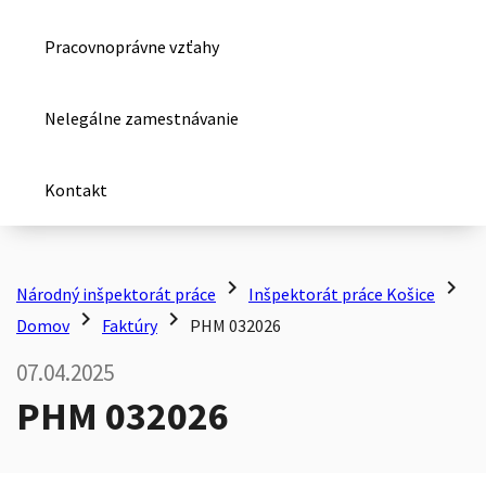
Pracovnoprávne vzťahy
Nelegálne zamestnávanie
Kontakt
chevron_right
chevron_right
Národný inšpektorát práce
Inšpektorát práce Košice
chevron_right
chevron_right
Domov
Faktúry
PHM 032026
07.04.2025
PHM 032026