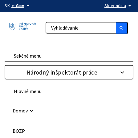
arrow_drop_down
arrow_drop_down
Preskočiť na obsah
SK
e-Gov
Slovenčina
search
Sekčné menu
Národný inšpektorát práce
Hlavné menu
keyboard_arrow_down
Domov
BOZP