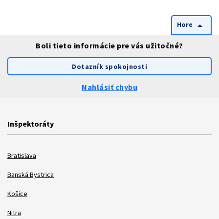
Hore
arrow_drop_up
Boli tieto informácie pre vás užitočné?
Dotazník spokojnosti
Nahlásiť chybu
Inšpektoráty
Bratislava
Banská Bystrica
Košice
Nitra