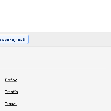
k spokojnosti
Prešov
Trenčín
Trnava