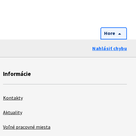
Hore
arrow_drop_up
Nahlásiť chybu
Informácie
Kontakty
Aktuality
Voľné pracovné miesta