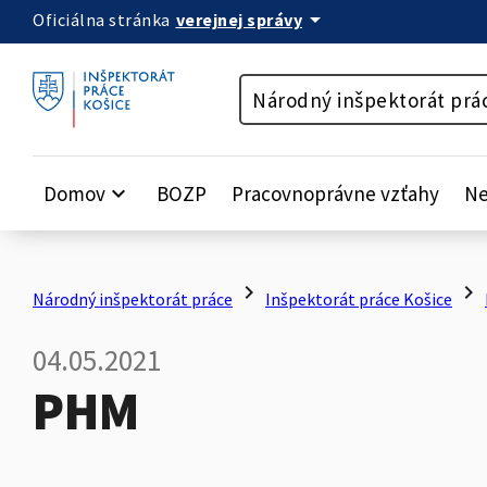
arrow_drop_down
verejnej správy
Oficiálna stránka
Preskočiť na obsah
Národný inšpektorát prá
Domov
keyboard_arrow_down
BOZP
Pracovnoprávne vzťahy
Ne
chevron_right
chevron_right
Národný inšpektorát práce
Inšpektorát práce Košice
04.05.2021
PHM