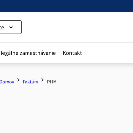
ce
legálne zamestnávanie
Kontakt
chevron_right
chevron_right
Domov
Faktúry
PHM