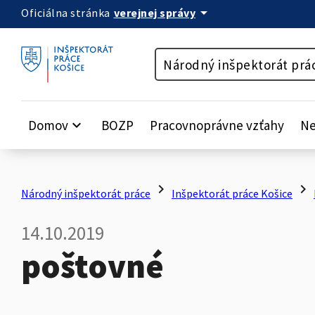
arrow_drop_down
verejnej správy
Oficiálna stránka
Preskočiť na obsah
Národný inšpektorát prá
Domov
keyboard_arrow_down
BOZP
Pracovnoprávne vzťahy
Ne
chevron_right
chevron_right
Národný inšpektorát práce
Inšpektorát práce Košice
14.10.2019
poštovné