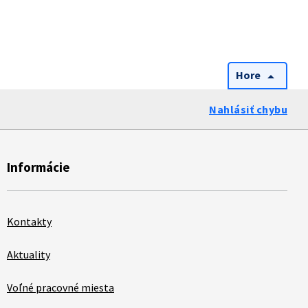
Hore
arrow_drop_up
Nahlásiť chybu
Informácie
Kontakty
Aktuality
Voľné pracovné miesta