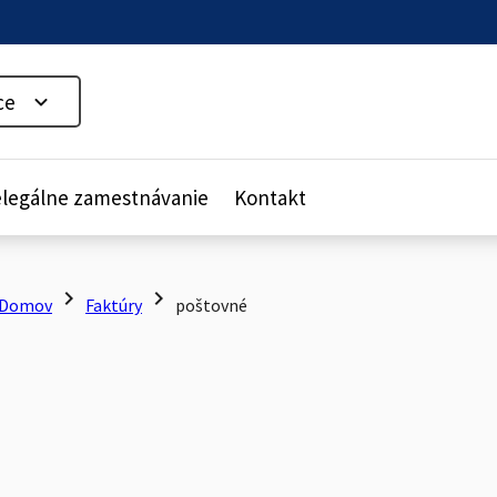
ce
legálne zamestnávanie
Kontakt
chevron_right
chevron_right
Domov
Faktúry
poštovné