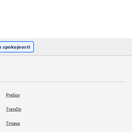
k spokojnosti
Prešov
Trenčín
Trnava