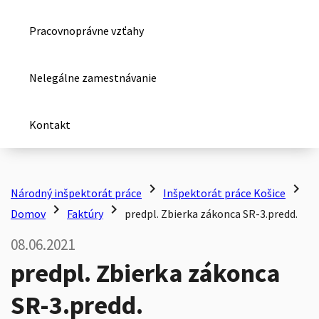
Pracovnoprávne vzťahy
Nelegálne zamestnávanie
Kontakt
chevron_right
chevron_right
Národný inšpektorát práce
Inšpektorát práce Košice
chevron_right
chevron_right
Domov
Faktúry
predpl. Zbierka zákonca SR-3.predd.
08.06.2021
predpl. Zbierka zákonca
SR-3.predd.