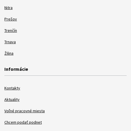
Nitra
Prešov
Trenčín
Trnava
Žilina
Informácie
Kontakty
Aktuality
Voľné pracovné miesta
Chcem podať podnet