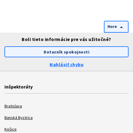
Hore
arrow_drop_up
Boli tieto informácie pre vás užitočné?
Dotazník spokojnosti
Nahlásiť chybu
Inšpektoráty
Bratislava
Banská Bystrica
Košice