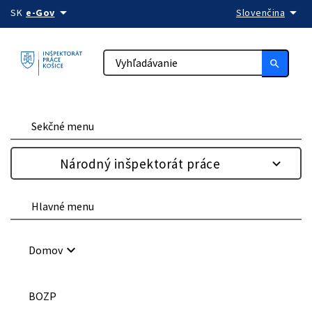
arrow_drop_down
arrow_drop_down
Preskočiť na obsah
SK
e-Gov
Slovenčina
search
Sekčné menu
Národný inšpektorát práce
Hlavné menu
keyboard_arrow_down
Domov
BOZP