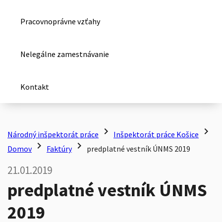
Pracovnoprávne vzťahy
Nelegálne zamestnávanie
Kontakt
chevron_right
chevron_right
Národný inšpektorát práce
Inšpektorát práce Košice
chevron_right
chevron_right
Domov
Faktúry
predplatné vestník ÚNMS 2019
21.01.2019
predplatné vestník ÚNMS
2019