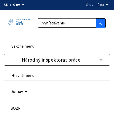
arrow_drop_down
arrow_drop_down
Preskočiť na obsah
SK
e-Gov
Slovenčina
search
Sekčné menu
Národný inšpektorát práce
Hlavné menu
keyboard_arrow_down
Domov
BOZP