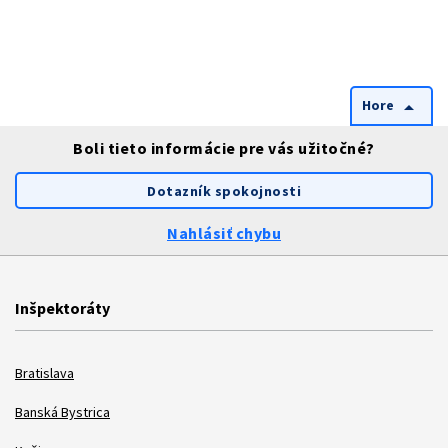
Hore
arrow_drop_up
Boli tieto informácie pre vás užitočné?
Dotazník spokojnosti
Nahlásiť chybu
Inšpektoráty
Bratislava
Banská Bystrica