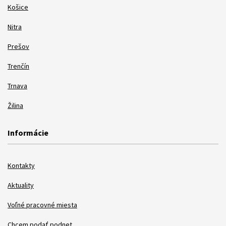
Košice
Nitra
Prešov
Trenčín
Trnava
Žilina
Informácie
Kontakty
Aktuality
Voľné pracovné miesta
Chcem podať podnet