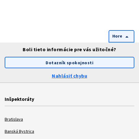
Hore
arrow_drop_up
Boli tieto informácie pre vás užitočné?
Dotazník spokojnosti
Nahlásiť chybu
Inšpektoráty
Bratislava
Banská Bystrica