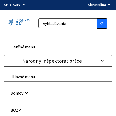
arrow_drop_down
arrow_drop_down
Preskočiť na obsah
SK
e-Gov
Slovenčina
search
Sekčné menu
Národný inšpektorát práce
Hlavné menu
keyboard_arrow_down
Domov
BOZP