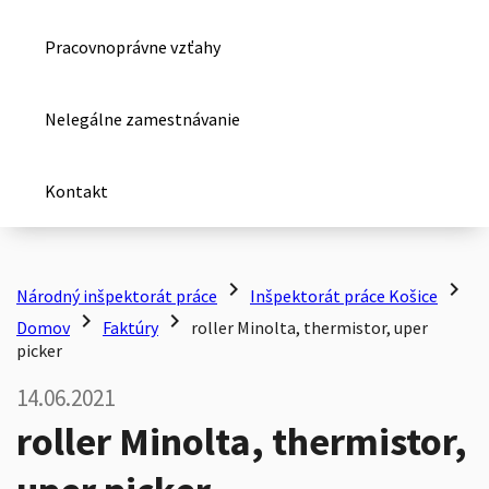
Pracovnoprávne vzťahy
Nelegálne zamestnávanie
Kontakt
chevron_right
chevron_right
Národný inšpektorát práce
Inšpektorát práce Košice
chevron_right
chevron_right
Domov
Faktúry
roller Minolta, thermistor, uper
picker
14.06.2021
roller Minolta, thermistor,