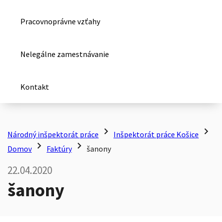
Pracovnoprávne vzťahy
Nelegálne zamestnávanie
Kontakt
chevron_right
chevron_right
Národný inšpektorát práce
Inšpektorát práce Košice
chevron_right
chevron_right
Domov
Faktúry
šanony
22.04.2020
šanony