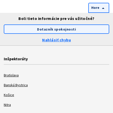
Hore
arrow_drop_up
Boli tieto informácie pre vás užitočné?
Dotazník spokojnosti
Nahlásiť chybu
Inšpektoráty
Bratislava
Banská Bystrica
Košice
Nitra