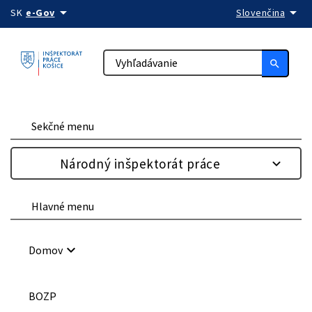
arrow_drop_down
arrow_drop_down
Preskočiť na obsah
SK
e-Gov
Slovenčina
search
Sekčné menu
Národný inšpektorát práce
Hlavné menu
keyboard_arrow_down
Domov
BOZP