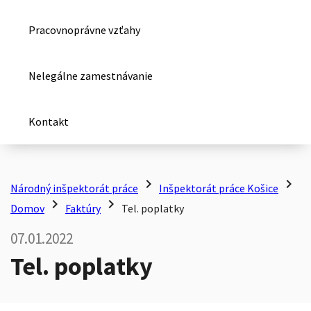
Pracovnoprávne vzťahy
Nelegálne zamestnávanie
Kontakt
chevron_right
chevron_right
Národný inšpektorát práce
Inšpektorát práce Košice
chevron_right
chevron_right
Domov
Faktúry
Tel. poplatky
07.01.2022
Tel. poplatky