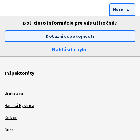
Hore
arrow_drop_up
Boli tieto informácie pre vás užitočné?
Dotazník spokojnosti
Nahlásiť chybu
Inšpektoráty
Bratislava
Banská Bystrica
Košice
Nitra