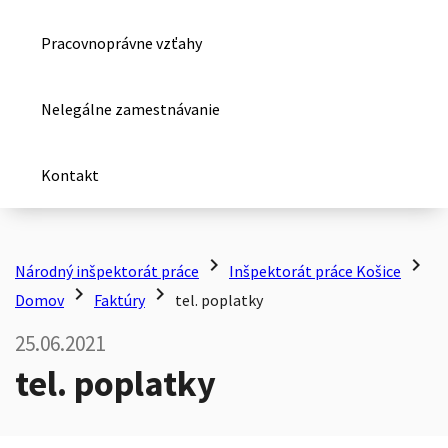
Pracovnoprávne vzťahy
Nelegálne zamestnávanie
Kontakt
chevron_right
chevron_right
Národný inšpektorát práce
Inšpektorát práce Košice
chevron_right
chevron_right
Domov
Faktúry
tel. poplatky
25.06.2021
tel. poplatky