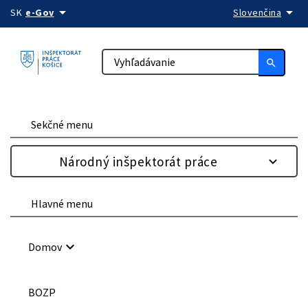
arrow_drop_down
arrow_drop_down
Preskočiť na obsah
SK
e-Gov
Slovenčina
search
Sekčné menu
Národný inšpektorát práce
Hlavné menu
keyboard_arrow_down
Domov
BOZP