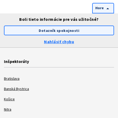
Hore
arrow_drop_up
Boli tieto informácie pre vás užitočné?
Dotazník spokojnosti
Nahlásiť chybu
Inšpektoráty
Bratislava
Banská Bystrica
Košice
Nitra