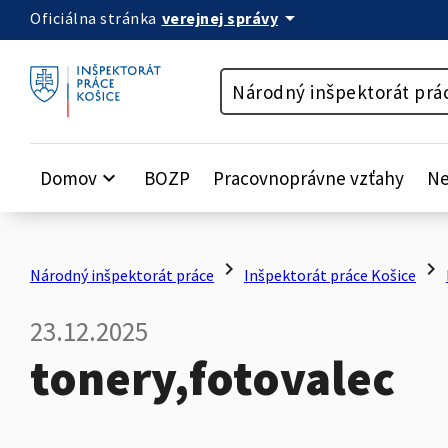
arrow_drop_down
verejnej správy
Oficiálna stránka
Preskočiť na obsah
Národný inšpektorát prá
Domov
keyboard_arrow_down
BOZP
Pracovnoprávne vzťahy
Ne
chevron_right
chevron_right
Národný inšpektorát práce
Inšpektorát práce Košice
23.12.2025
tonery,fotovalec