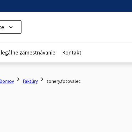
ce
legálne zamestnávanie
Kontakt
chevron_right
chevron_right
Domov
Faktúry
tonery,fotovalec