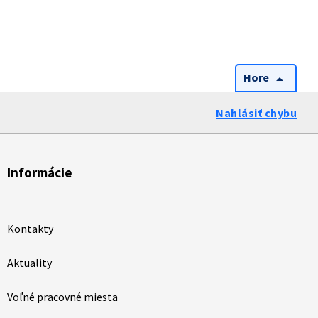
Hore
arrow_drop_up
Nahlásiť chybu
Informácie
Kontakty
Aktuality
Voľné pracovné miesta