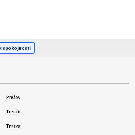
k spokojnosti
Prešov
Trenčín
Trnava