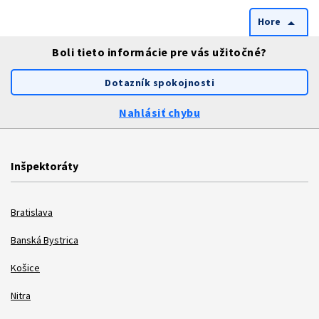
Hore
arrow_drop_up
Boli tieto informácie pre vás užitočné?
Dotazník spokojnosti
Nahlásiť chybu
Inšpektoráty
Bratislava
Banská Bystrica
Košice
Nitra