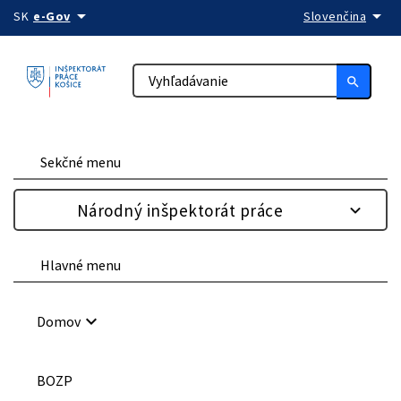
arrow_drop_down
arrow_drop_down
Preskočiť na obsah
SK
e-Gov
Slovenčina
search
Sekčné menu
Národný inšpektorát práce
Hlavné menu
keyboard_arrow_down
Domov
BOZP