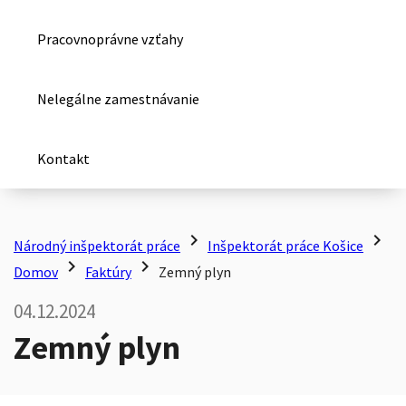
Pracovnoprávne vzťahy
Nelegálne zamestnávanie
Kontakt
chevron_right
chevron_right
Národný inšpektorát práce
Inšpektorát práce Košice
chevron_right
chevron_right
Domov
Faktúry
Zemný plyn
04.12.2024
Zemný plyn