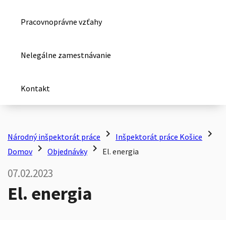
Pracovnoprávne vzťahy
Nelegálne zamestnávanie
Kontakt
chevron_right
chevron_right
Národný inšpektorát práce
Inšpektorát práce Košice
chevron_right
chevron_right
Domov
Objednávky
El. energia
07.02.2023
El. energia