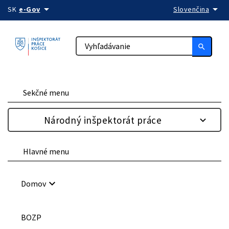
arrow_drop_down
arrow_drop_down
Preskočiť na obsah
SK
e-Gov
Slovenčina
search
Sekčné menu
Národný inšpektorát práce
Hlavné menu
keyboard_arrow_down
Domov
BOZP