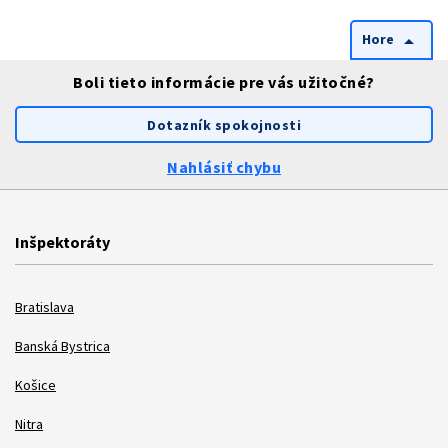
Hore
arrow_drop_up
Boli tieto informácie pre vás užitočné?
Dotazník spokojnosti
Nahlásiť chybu
Inšpektoráty
Bratislava
Banská Bystrica
Košice
Nitra