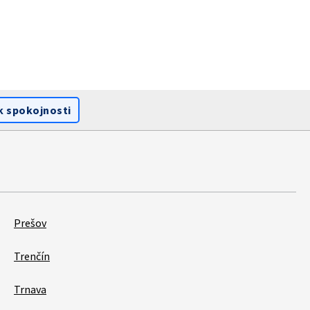
k spokojnosti
Prešov
Trenčín
Trnava