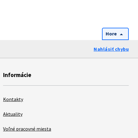
Hore
arrow_drop_up
Nahlásiť chybu
Informácie
Kontakty
Aktuality
Voľné pracovné miesta