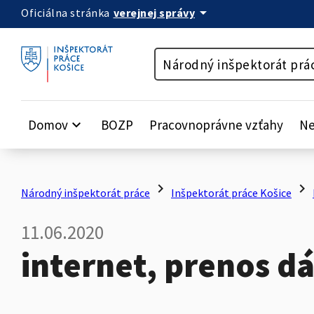
arrow_drop_down
verejnej správy
Oficiálna stránka
Preskočiť na obsah
Národný inšpektorát prá
Domov
keyboard_arrow_down
BOZP
Pracovnoprávne vzťahy
Ne
chevron_right
chevron_right
Národný inšpektorát práce
Inšpektorát práce Košice
11.06.2020
internet, prenos dá