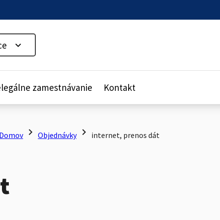
ce
legálne zamestnávanie
Kontakt
chevron_right
chevron_right
Domov
Objednávky
internet, prenos dát
t