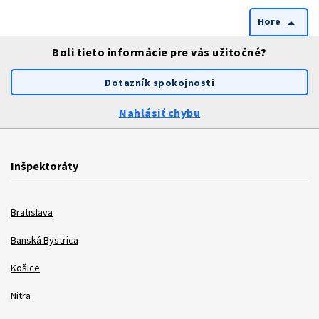
Hore
arrow_drop_up
Boli tieto informácie pre vás užitočné?
Dotazník spokojnosti
Nahlásiť chybu
Inšpektoráty
Bratislava
Banská Bystrica
Košice
Nitra