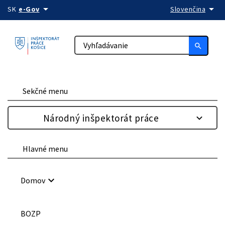
arrow_drop_down
arrow_drop_down
Preskočiť na obsah
SK
e-Gov
Slovenčina
search
Sekčné menu
Národný inšpektorát práce
Hlavné menu
keyboard_arrow_down
Domov
BOZP