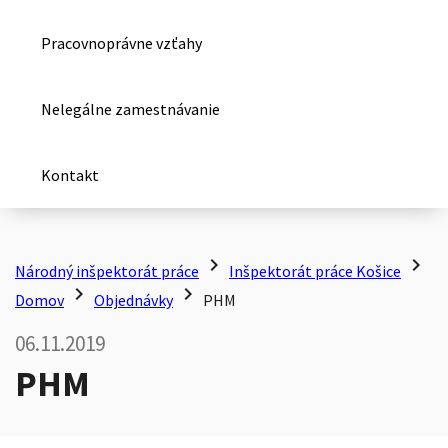
Pracovnoprávne vzťahy
Nelegálne zamestnávanie
Kontakt
chevron_right
chevron_right
Národný inšpektorát práce
Inšpektorát práce Košice
chevron_right
chevron_right
Domov
Objednávky
PHM
06.11.2019
PHM