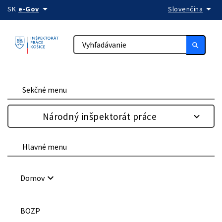
arrow_drop_down
arrow_drop_down
Preskočiť na obsah
SK
e-Gov
Slovenčina
search
Sekčné menu
Národný inšpektorát práce
Hlavné menu
keyboard_arrow_down
Domov
BOZP