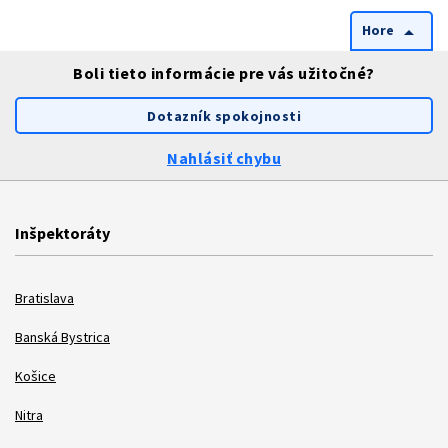
Hore
arrow_drop_up
Boli tieto informácie pre vás užitočné?
Dotazník spokojnosti
Nahlásiť chybu
Inšpektoráty
Bratislava
Banská Bystrica
Košice
Nitra