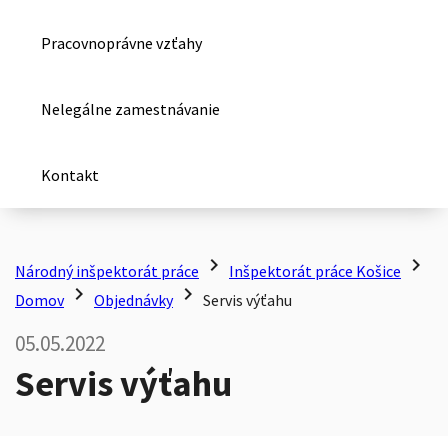
Pracovnoprávne vzťahy
Nelegálne zamestnávanie
Kontakt
chevron_right
chevron_right
Národný inšpektorát práce
Inšpektorát práce Košice
chevron_right
chevron_right
Domov
Objednávky
Servis výťahu
05.05.2022
Servis výťahu