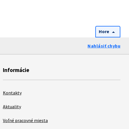
Hore
arrow_drop_up
Nahlásiť chybu
Informácie
Kontakty
Aktuality
Voľné pracovné miesta