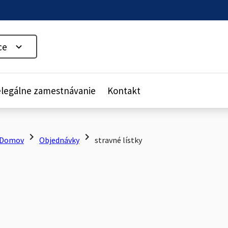
ce
legálne zamestnávanie
Kontakt
chevron_right
chevron_right
Domov
Objednávky
stravné lístky