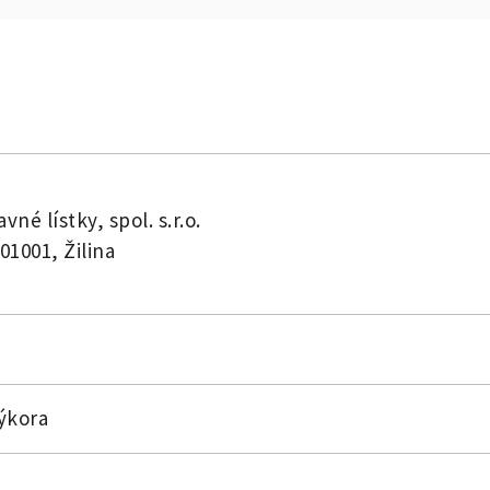
vné lístky, spol. s.r.o.
01001, Žilina
Sýkora