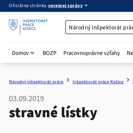
arrow_drop_down
verejnej správy
Oficiálna stránka
Preskočiť na obsah
Národný inšpektorát prá
Domov
keyboard_arrow_down
BOZP
Pracovnoprávne vzťahy
Ne
chevron_right
chevron_right
Národný inšpektorát práce
Inšpektorát práce Košice
03.09.2019
stravné lístky