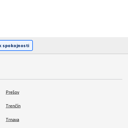
k spokojnosti
Prešov
Trenčín
Trnava