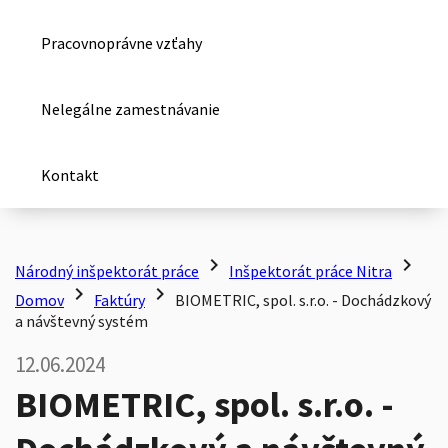
Pracovnoprávne vzťahy
Nelegálne zamestnávanie
Kontakt
chevron_right
chevron_right
Národný inšpektorát práce
Inšpektorát práce Nitra
chevron_right
chevron_right
Domov
Faktúry
BIOMETRIC, spol. s.r.o. - Dochádzkový
a návštevný systém
12.06.2024
BIOMETRIC, spol. s.r.o. -