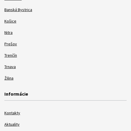
Banská Bystrica
Košice
Nitra
Prešov
Trenčín
Trnava
Žilina
Informácie
Kontakty
Aktuality