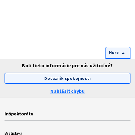
Hore
arrow_drop_up
Boli tieto informácie pre vás užitočné?
Dotazník spokojnosti
Nahlásiť chybu
Inšpektoráty
Bratislava