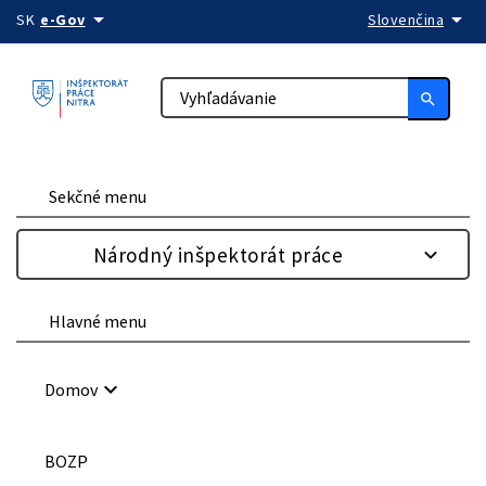
arrow_drop_down
arrow_drop_down
Preskočiť na obsah
SK
e-Gov
Slovenčina
search
Sekčné menu
Národný inšpektorát práce
Hlavné menu
keyboard_arrow_down
Domov
BOZP