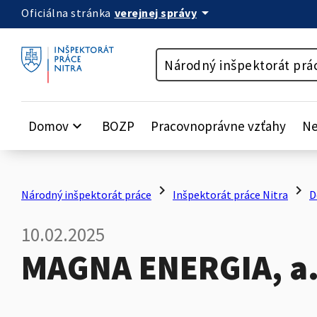
arrow_drop_down
verejnej správy
Oficiálna stránka
Preskočiť na obsah
Národný inšpektorát prá
Domov
keyboard_arrow_down
BOZP
Pracovnoprávne vzťahy
Ne
chevron_right
chevron_right
Národný inšpektorát práce
Inšpektorát práce Nitra
D
10.02.2025
MAGNA ENERGIA, a.s