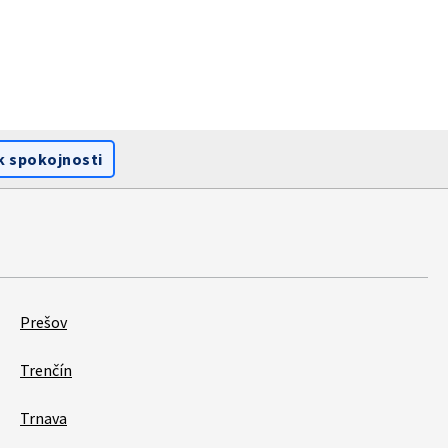
k spokojnosti
Prešov
Trenčín
Trnava