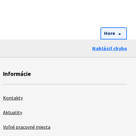
Hore
arrow_drop_up
Nahlásiť chybu
Informácie
Kontakty
Aktuality
Voľné pracovné miesta