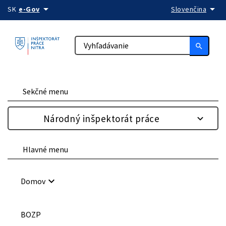
arrow_drop_down
arrow_drop_down
Preskočiť na obsah
SK
e-Gov
Slovenčina
search
Sekčné menu
Národný inšpektorát práce
Hlavné menu
keyboard_arrow_down
Domov
BOZP