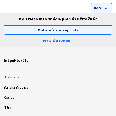
Hore
arrow_drop_up
Boli tieto informácie pre vás užitočné?
Dotazník spokojnosti
Nahlásiť chybu
Inšpektoráty
Bratislava
Banská Bystrica
Košice
Nitra