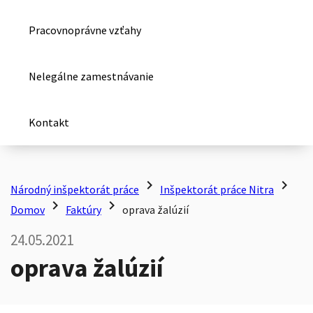
Pracovnoprávne vzťahy
Nelegálne zamestnávanie
Kontakt
chevron_right
chevron_right
Národný inšpektorát práce
Inšpektorát práce Nitra
chevron_right
chevron_right
Domov
Faktúry
oprava žalúzií
24.05.2021
oprava žalúzií