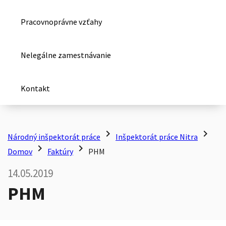
Pracovnoprávne vzťahy
Nelegálne zamestnávanie
Kontakt
chevron_right
chevron_right
Národný inšpektorát práce
Inšpektorát práce Nitra
chevron_right
chevron_right
Domov
Faktúry
PHM
14.05.2019
PHM