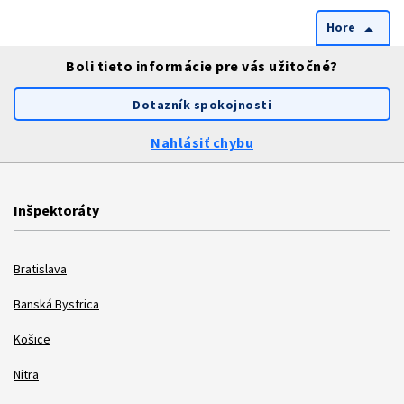
Hore
arrow_drop_up
Boli tieto informácie pre vás užitočné?
Dotazník spokojnosti
Nahlásiť chybu
Inšpektoráty
Bratislava
Banská Bystrica
Košice
Nitra