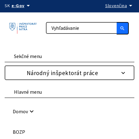
arrow_drop_down
arrow_drop_down
Preskočiť na obsah
SK
e-Gov
Slovenčina
search
Sekčné menu
Národný inšpektorát práce
Hlavné menu
keyboard_arrow_down
Domov
BOZP