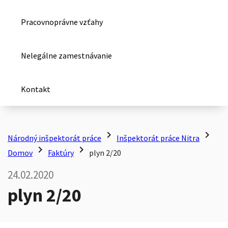
Pracovnoprávne vzťahy
Nelegálne zamestnávanie
Kontakt
chevron_right
chevron_right
Národný inšpektorát práce
Inšpektorát práce Nitra
chevron_right
chevron_right
Domov
Faktúry
plyn 2/20
24.02.2020
plyn 2/20