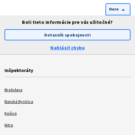
Hore
arrow_drop_up
Boli tieto informácie pre vás užitočné?
Dotazník spokojnosti
Nahlásiť chybu
Inšpektoráty
Bratislava
Banská Bystrica
Košice
Nitra