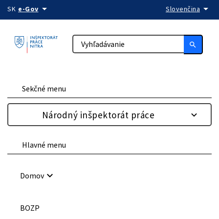
arrow_drop_down
arrow_drop_down
Preskočiť na obsah
SK
e-Gov
Slovenčina
search
Sekčné menu
Národný inšpektorát práce
Hlavné menu
keyboard_arrow_down
Domov
BOZP