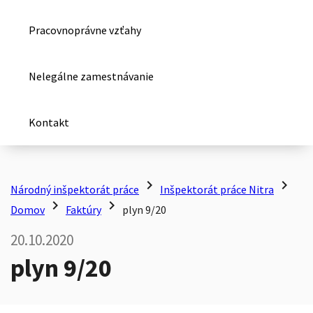
Pracovnoprávne vzťahy
Nelegálne zamestnávanie
Kontakt
chevron_right
chevron_right
Národný inšpektorát práce
Inšpektorát práce Nitra
chevron_right
chevron_right
Domov
Faktúry
plyn 9/20
20.10.2020
plyn 9/20