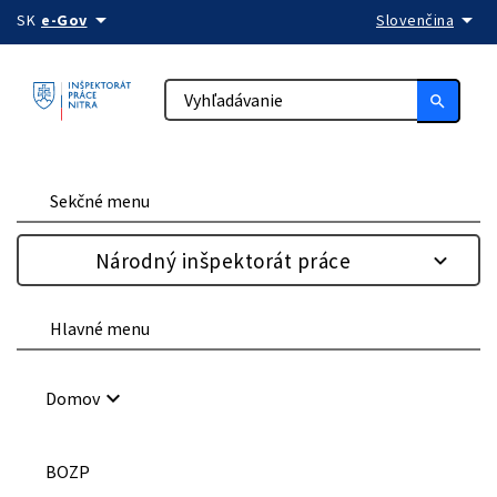
arrow_drop_down
arrow_drop_down
Preskočiť na obsah
SK
e-Gov
Slovenčina
search
Sekčné menu
Národný inšpektorát práce
Hlavné menu
keyboard_arrow_down
Domov
BOZP