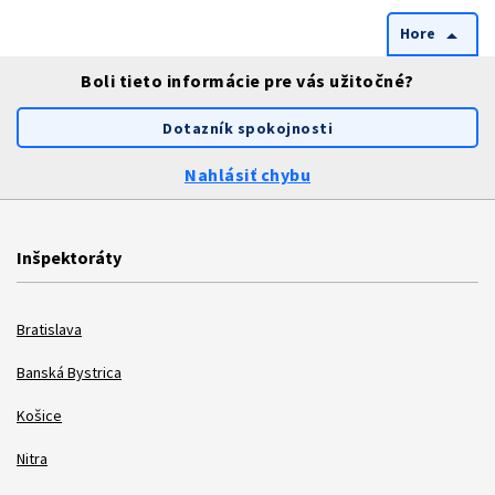
Hore
arrow_drop_up
Boli tieto informácie pre vás užitočné?
Dotazník spokojnosti
Nahlásiť chybu
Inšpektoráty
Bratislava
Banská Bystrica
Košice
Nitra