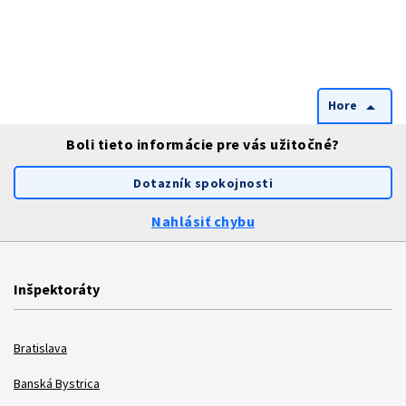
Hore
arrow_drop_up
Boli tieto informácie pre vás užitočné?
Dotazník spokojnosti
Nahlásiť chybu
Inšpektoráty
Bratislava
Banská Bystrica