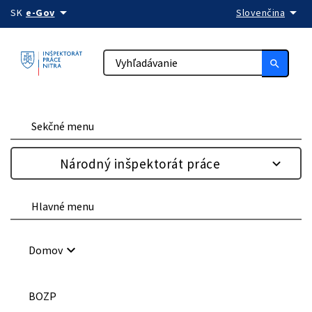
arrow_drop_down
arrow_drop_down
Preskočiť na obsah
SK
e-Gov
Slovenčina
search
Sekčné menu
Národný inšpektorát práce
Hlavné menu
keyboard_arrow_down
Domov
BOZP