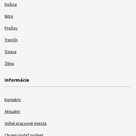
Košice
Nitra
Prešov
Trenčín
Trnava
Žilina
Informácie
Kontakty
Aktuality
Voľné pracovné miesta
Chcem podať podnet