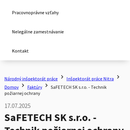
Pracovnoprávne vzťahy
Nelegálne zamestnávanie
Kontakt
chevron_right
chevron_right
Národný inšpektorát práce
Inšpektorát práce Nitra
chevron_right
chevron_right
Domov
Faktúry
SaFETECH SK s.r.o. - Technik
požiarnej ochrany
17.07.2025
SaFETECH SK s.r.o. -