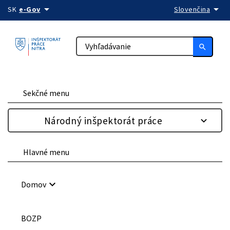
arrow_drop_down
arrow_drop_down
Preskočiť na obsah
SK
e-Gov
Slovenčina
search
Sekčné menu
Národný inšpektorát práce
Hlavné menu
keyboard_arrow_down
Domov
BOZP