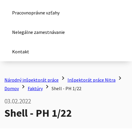
Pracovnoprávne vzťahy
Nelegálne zamestnávanie
Kontakt
chevron_right
chevron_right
Národný inšpektorát práce
Inšpektorát práce Nitra
chevron_right
chevron_right
Domov
Faktúry
Shell - PH 1/22
03.02.2022
Shell - PH 1/22