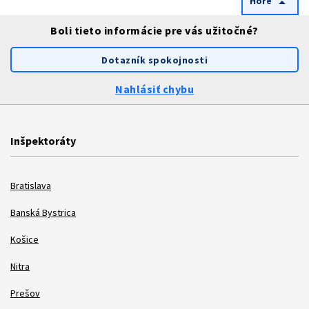
Hore
arrow_drop_up
Boli tieto informácie pre vás užitočné?
Dotazník spokojnosti
Nahlásiť chybu
Inšpektoráty
Bratislava
Banská Bystrica
Košice
Nitra
Prešov