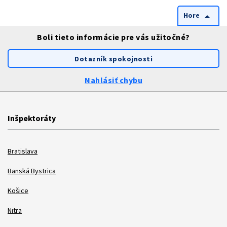
Hore
arrow_drop_up
Boli tieto informácie pre vás užitočné?
Dotazník spokojnosti
Nahlásiť chybu
Inšpektoráty
Bratislava
Banská Bystrica
Košice
Nitra