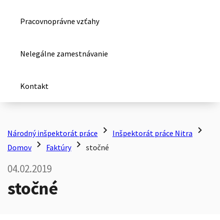
Pracovnoprávne vzťahy
Nelegálne zamestnávanie
Kontakt
chevron_right
chevron_right
Národný inšpektorát práce
Inšpektorát práce Nitra
chevron_right
chevron_right
Domov
Faktúry
stočné
04.02.2019
stočné