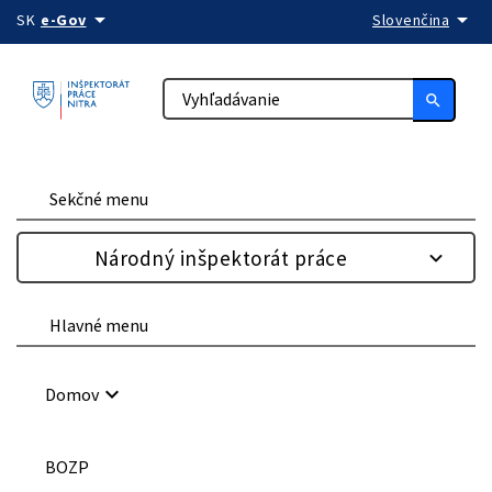
arrow_drop_down
arrow_drop_down
Preskočiť na obsah
SK
e-Gov
Slovenčina
search
Sekčné menu
Národný inšpektorát práce
Hlavné menu
keyboard_arrow_down
Domov
BOZP