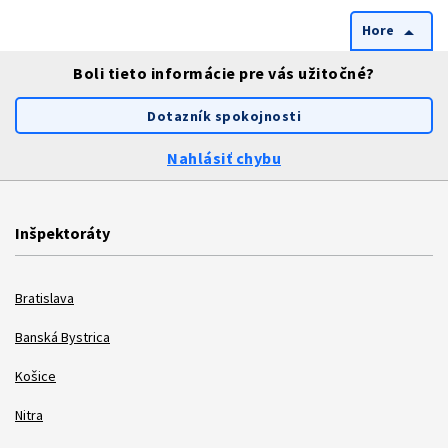
Hore
arrow_drop_up
Boli tieto informácie pre vás užitočné?
Dotazník spokojnosti
Nahlásiť chybu
Inšpektoráty
Bratislava
Banská Bystrica
Košice
Nitra