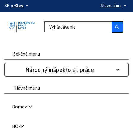
arrow_drop_down
arrow_drop_down
Preskočiť na obsah
SK
e-Gov
Slovenčina
search
Sekčné menu
Národný inšpektorát práce
Hlavné menu
keyboard_arrow_down
Domov
BOZP