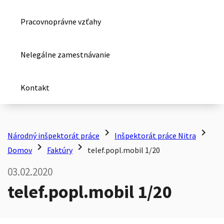
Pracovnoprávne vzťahy
Nelegálne zamestnávanie
Kontakt
chevron_right
chevron_right
Národný inšpektorát práce
Inšpektorát práce Nitra
chevron_right
chevron_right
Domov
Faktúry
telef.popl.mobil 1/20
03.02.2020
telef.popl.mobil 1/20