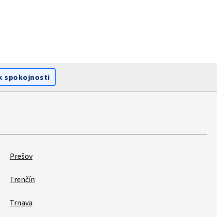
k spokojnosti
Prešov
Trenčín
Trnava