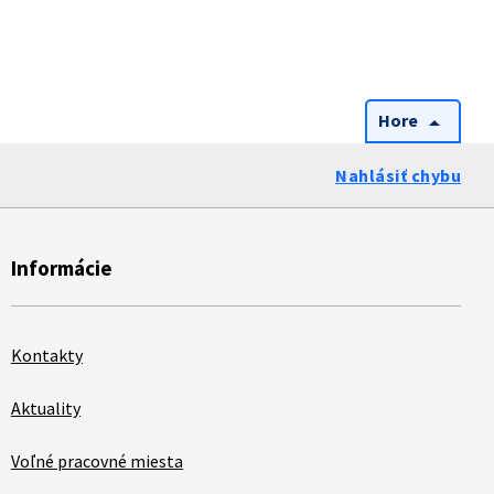
Hore
arrow_drop_up
Nahlásiť chybu
Informácie
Kontakty
Aktuality
Voľné pracovné miesta