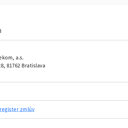
3
ekom, a.s.
28, 81762 Bratislava
register zmlúv