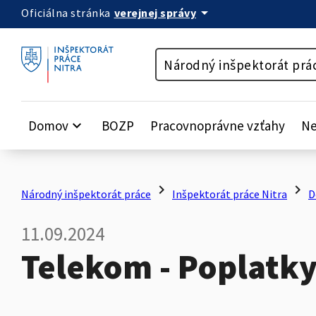
arrow_drop_down
verejnej správy
Oficiálna stránka
Preskočiť na obsah
Národný inšpektorát prá
Domov
keyboard_arrow_down
BOZP
Pracovnoprávne vzťahy
Ne
chevron_right
chevron_right
Národný inšpektorát práce
Inšpektorát práce Nitra
D
11.09.2024
Telekom - Poplatky