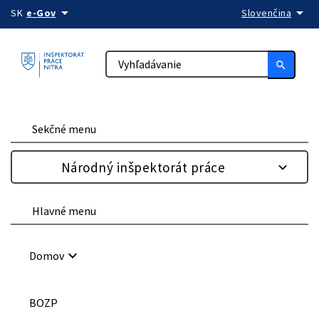
arrow_drop_down
arrow_drop_down
Preskočiť na obsah
SK
e-Gov
Slovenčina
search
Sekčné menu
Národný inšpektorát práce
Hlavné menu
keyboard_arrow_down
Domov
BOZP