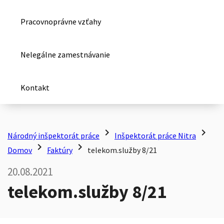
Pracovnoprávne vzťahy
Nelegálne zamestnávanie
Kontakt
chevron_right
chevron_right
Národný inšpektorát práce
Inšpektorát práce Nitra
chevron_right
chevron_right
Domov
Faktúry
telekom.služby 8/21
20.08.2021
telekom.služby 8/21