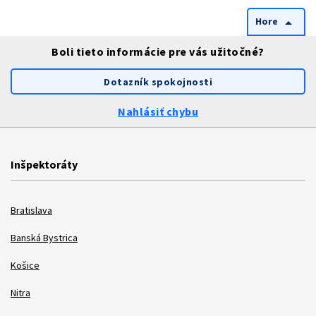
Hore
arrow_drop_up
Boli tieto informácie pre vás užitočné?
Dotazník spokojnosti
Nahlásiť chybu
Inšpektoráty
Bratislava
Banská Bystrica
Košice
Nitra