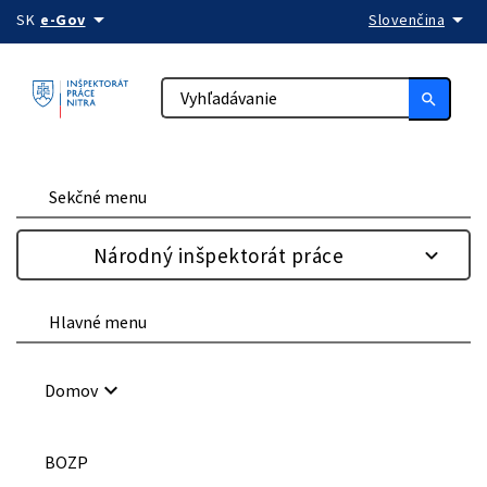
arrow_drop_down
arrow_drop_down
Preskočiť na obsah
SK
e-Gov
Slovenčina
search
Sekčné menu
Národný inšpektorát práce
Hlavné menu
keyboard_arrow_down
Domov
BOZP