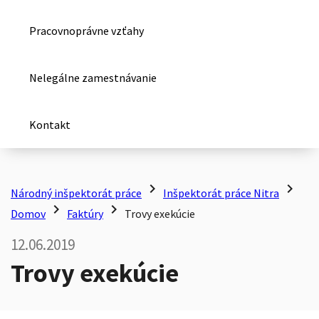
Pracovnoprávne vzťahy
Nelegálne zamestnávanie
Kontakt
chevron_right
chevron_right
Národný inšpektorát práce
Inšpektorát práce Nitra
chevron_right
chevron_right
Domov
Faktúry
Trovy exekúcie
12.06.2019
Trovy exekúcie