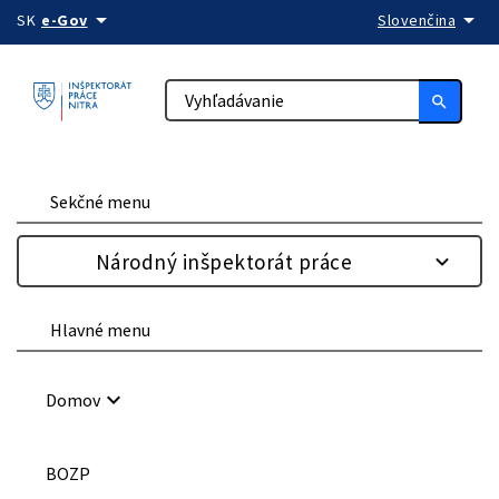
arrow_drop_down
arrow_drop_down
Preskočiť na obsah
SK
e-Gov
Slovenčina
search
Sekčné menu
Národný inšpektorát práce
Hlavné menu
keyboard_arrow_down
Domov
BOZP