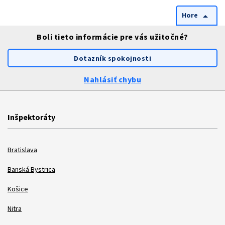
Hore
arrow_drop_up
Boli tieto informácie pre vás užitočné?
Dotazník spokojnosti
Nahlásiť chybu
Inšpektoráty
Bratislava
Banská Bystrica
Košice
Nitra