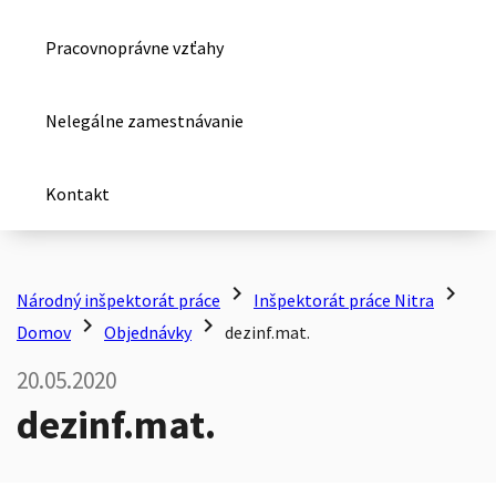
Pracovnoprávne vzťahy
Nelegálne zamestnávanie
Kontakt
chevron_right
chevron_right
Národný inšpektorát práce
Inšpektorát práce Nitra
chevron_right
chevron_right
Domov
Objednávky
dezinf.mat.
20.05.2020
dezinf.mat.