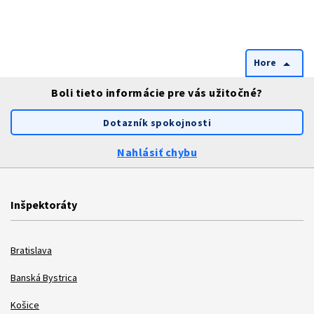
Hore
arrow_drop_up
Boli tieto informácie pre vás užitočné?
Dotazník spokojnosti
Nahlásiť chybu
Inšpektoráty
Bratislava
Banská Bystrica
Košice