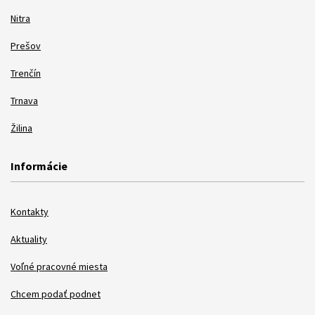
Nitra
Prešov
Trenčín
Trnava
Žilina
Informácie
Kontakty
Aktuality
Voľné pracovné miesta
Chcem podať podnet