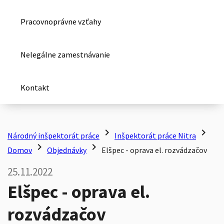
Pracovnoprávne vzťahy
Nelegálne zamestnávanie
Kontakt
chevron_right
chevron_right
Národný inšpektorát práce
Inšpektorát práce Nitra
chevron_right
chevron_right
Domov
Objednávky
Elšpec - oprava el. rozvádzačov
25.11.2022
Elšpec - oprava el.
rozvádzačov