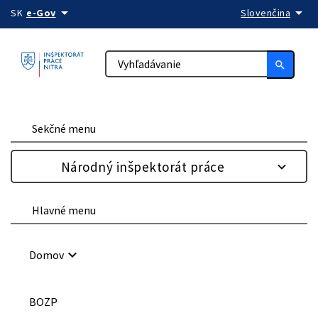
arrow_drop_down
arrow_drop_down
Preskočiť na obsah
SK
e-Gov
Slovenčina
search
Sekčné menu
Národný inšpektorát práce
Hlavné menu
keyboard_arrow_down
Domov
BOZP