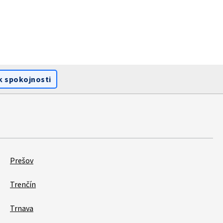
k spokojnosti
Prešov
Trenčín
Trnava