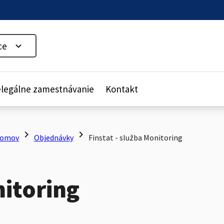
ce
legálne zamestnávanie
Kontakt
chevron_right
chevron_right
omov
Objednávky
Finstat - služba Monitoring
nitoring