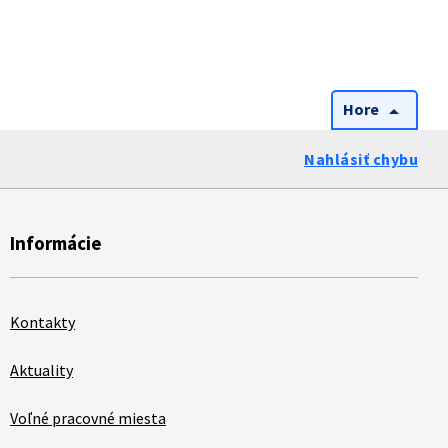
Hore
arrow_drop_up
Nahlásiť chybu
Informácie
Kontakty
Aktuality
Voľné pracovné miesta