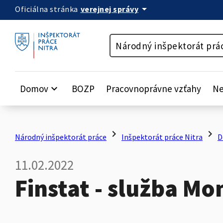
arrow_drop_down
verejnej správy
Oficiálna stránka
Preskočiť na obsah
Národný inšpektorát prá
Domov
keyboard_arrow_down
BOZP
Pracovnoprávne vzťahy
Ne
chevron_right
chevron_right
Národný inšpektorát práce
Inšpektorát práce Nitra
D
11.02.2022
Finstat - služba Mo