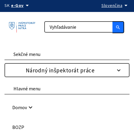
arrow_drop_down
arrow_drop_down
Preskočiť na obsah
SK
e-Gov
Slovenčina
search
Sekčné menu
Národný inšpektorát práce
Hlavné menu
keyboard_arrow_down
Domov
BOZP