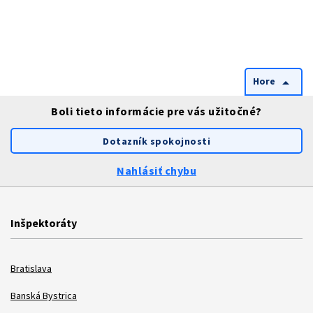
Hore
arrow_drop_up
Boli tieto informácie pre vás užitočné?
Dotazník spokojnosti
Nahlásiť chybu
Inšpektoráty
Bratislava
Banská Bystrica