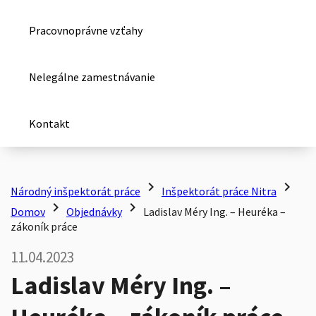
Pracovnoprávne vzťahy
Nelegálne zamestnávanie
Kontakt
chevron_right
chevron_right
Národný inšpektorát práce
Inšpektorát práce Nitra
chevron_right
chevron_right
Domov
Objednávky
Ladislav Méry Ing. – Heuréka –
zákoník práce
11.04.2023
Ladislav Méry Ing. –