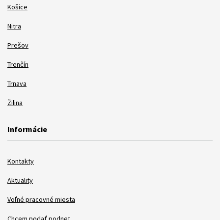
Košice
Nitra
Prešov
Trenčín
Trnava
Žilina
Informácie
Kontakty
Aktuality
Voľné pracovné miesta
Chcem podať podnet