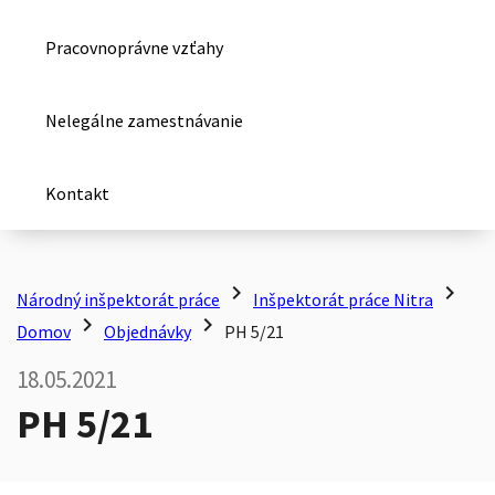
Pracovnoprávne vzťahy
Nelegálne zamestnávanie
Kontakt
chevron_right
chevron_right
Národný inšpektorát práce
Inšpektorát práce Nitra
chevron_right
chevron_right
Domov
Objednávky
PH 5/21
18.05.2021
PH 5/21