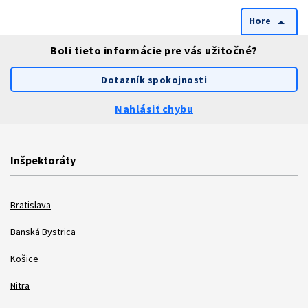
Hore
arrow_drop_up
Boli tieto informácie pre vás užitočné?
Dotazník spokojnosti
Nahlásiť chybu
Inšpektoráty
Bratislava
Banská Bystrica
Košice
Nitra