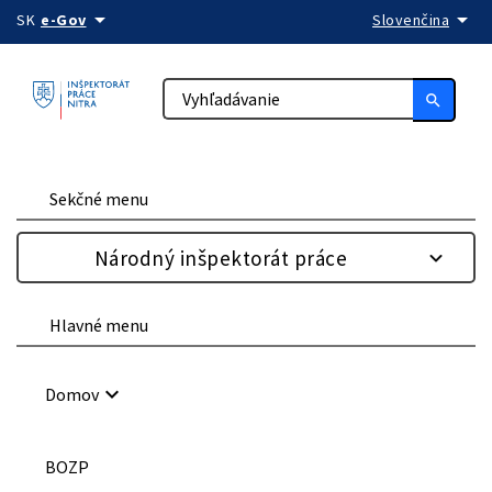
arrow_drop_down
arrow_drop_down
Preskočiť na obsah
SK
e-Gov
Slovenčina
search
Sekčné menu
Národný inšpektorát práce
Hlavné menu
keyboard_arrow_down
Domov
BOZP