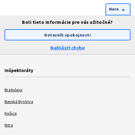
Hore
arrow_drop_up
Boli tieto informácie pre vás užitočné?
Dotazník spokojnosti
Nahlásiť chybu
Inšpektoráty
Bratislava
Banská Bystrica
Košice
Nitra