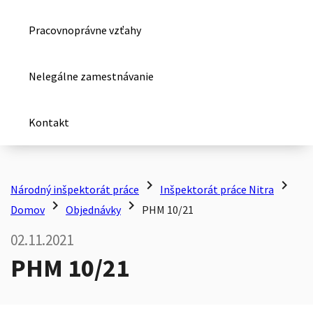
Pracovnoprávne vzťahy
Nelegálne zamestnávanie
Kontakt
chevron_right
chevron_right
Národný inšpektorát práce
Inšpektorát práce Nitra
chevron_right
chevron_right
Domov
Objednávky
PHM 10/21
02.11.2021
PHM 10/21