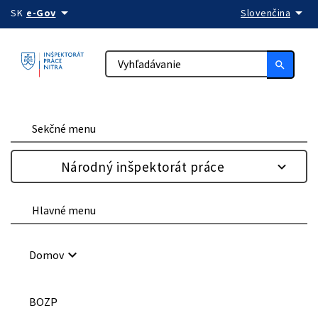
arrow_drop_down
arrow_drop_down
Preskočiť na obsah
SK
e-Gov
Slovenčina
search
Sekčné menu
Národný inšpektorát práce
Hlavné menu
keyboard_arrow_down
Domov
BOZP