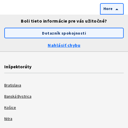
Hore
arrow_drop_up
Boli tieto informácie pre vás užitočné?
Dotazník spokojnosti
Nahlásiť chybu
Inšpektoráty
Bratislava
Banská Bystrica
Košice
Nitra