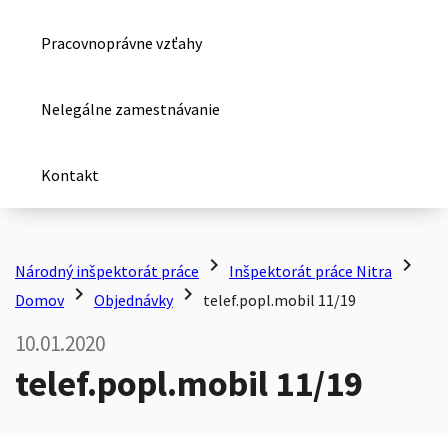
Pracovnoprávne vzťahy
Nelegálne zamestnávanie
Kontakt
chevron_right
chevron_right
Národný inšpektorát práce
Inšpektorát práce Nitra
chevron_right
chevron_right
Domov
Objednávky
telef.popl.mobil 11/19
10.01.2020
telef.popl.mobil 11/19