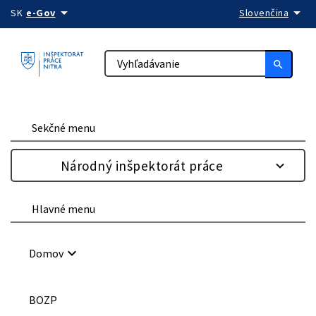
arrow_drop_down
arrow_drop_down
Preskočiť na obsah
SK
e-Gov
Slovenčina
search
Sekčné menu
Národný inšpektorát práce
Hlavné menu
keyboard_arrow_down
Domov
BOZP