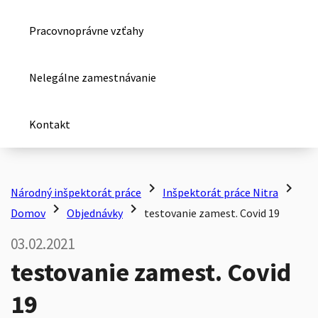
Pracovnoprávne vzťahy
Nelegálne zamestnávanie
Kontakt
chevron_right
chevron_right
Národný inšpektorát práce
Inšpektorát práce Nitra
chevron_right
chevron_right
Domov
Objednávky
testovanie zamest. Covid 19
03.02.2021
testovanie zamest. Covid
19