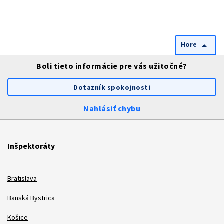
Hore
arrow_drop_up
Boli tieto informácie pre vás užitočné?
Dotazník spokojnosti
Nahlásiť chybu
Inšpektoráty
Bratislava
Banská Bystrica
Košice