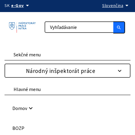
arrow_drop_down
arrow_drop_down
Preskočiť na obsah
SK
e-Gov
Slovenčina
search
Sekčné menu
Národný inšpektorát práce
Hlavné menu
keyboard_arrow_down
Domov
BOZP