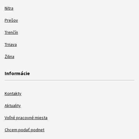
Nitra
Prešov
Trenčín
Trnava
Žilina
Informácie
Kontakty
Aktuality
Voľné pracovné miesta
Chcem podať podnet