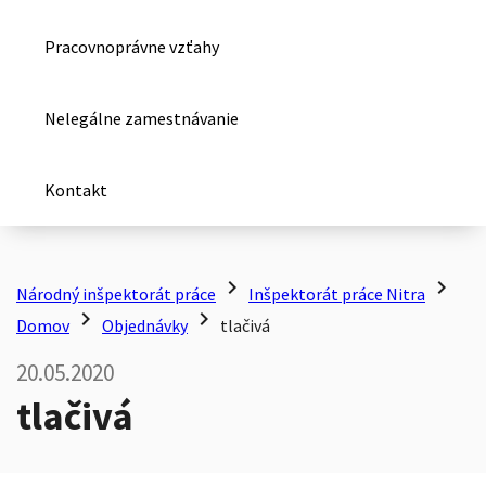
Pracovnoprávne vzťahy
Nelegálne zamestnávanie
Kontakt
chevron_right
chevron_right
Národný inšpektorát práce
Inšpektorát práce Nitra
chevron_right
chevron_right
Domov
Objednávky
tlačivá
20.05.2020
tlačivá