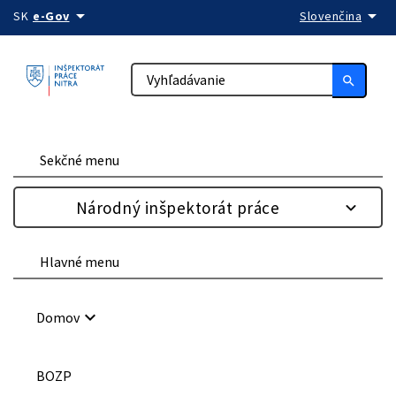
arrow_drop_down
arrow_drop_down
Preskočiť na obsah
SK
e-Gov
Slovenčina
search
Sekčné menu
Národný inšpektorát práce
Hlavné menu
keyboard_arrow_down
Domov
BOZP