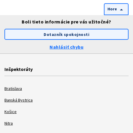
Hore
arrow_drop_up
Boli tieto informácie pre vás užitočné?
Dotazník spokojnosti
Nahlásiť chybu
Inšpektoráty
Bratislava
Banská Bystrica
Košice
Nitra