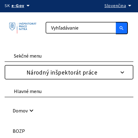
arrow_drop_down
arrow_drop_down
Preskočiť na obsah
SK
e-Gov
Slovenčina
search
Sekčné menu
Národný inšpektorát práce
Hlavné menu
keyboard_arrow_down
Domov
BOZP