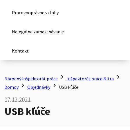
Pracovnoprávne vzťahy
Nelegálne zamestnávanie
Kontakt
chevron_right
chevron_right
Národný inšpektorát práce
Inšpektorát práce Nitra
chevron_right
chevron_right
Domov
Objednávky
USB kľúče
07.12.2021
USB kľúče