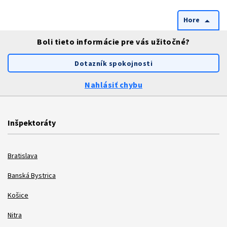
Hore
arrow_drop_up
Boli tieto informácie pre vás užitočné?
Dotazník spokojnosti
Nahlásiť chybu
Inšpektoráty
Bratislava
Banská Bystrica
Košice
Nitra