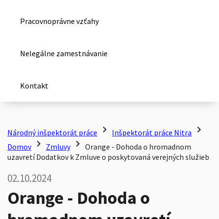
Pracovnoprávne vzťahy
Nelegálne zamestnávanie
Kontakt
chevron_right
chevron_right
Národný inšpektorát práce
Inšpektorát práce Nitra
chevron_right
chevron_right
Domov
Zmluvy
Orange - Dohoda o hromadnom
uzavretí Dodatkov k Zmluve o poskytovaná verejných služieb
02.10.2024
Orange - Dohoda o