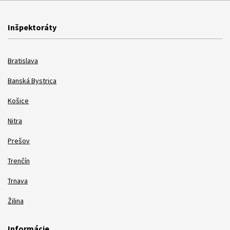
Inšpektoráty
Bratislava
Banská Bystrica
Košice
Nitra
Prešov
Trenčín
Trnava
Žilina
Informácie