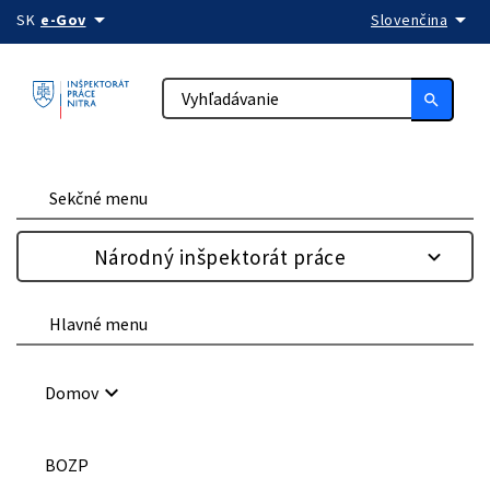
arrow_drop_down
arrow_drop_down
Preskočiť na obsah
SK
e-Gov
Slovenčina
search
Sekčné menu
Národný inšpektorát práce
Hlavné menu
keyboard_arrow_down
Domov
BOZP