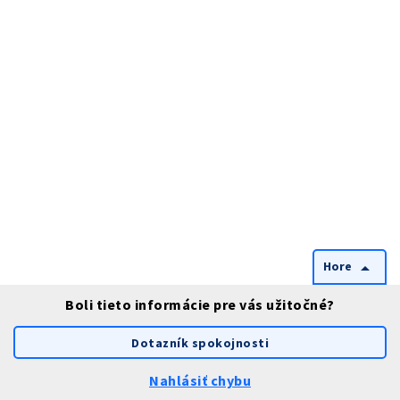
Hore
arrow_drop_up
Boli tieto informácie pre vás užitočné?
Dotazník spokojnosti
Nahlásiť chybu