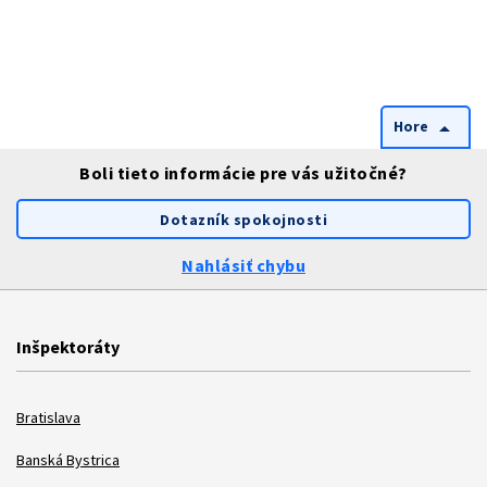
Hore
arrow_drop_up
Boli tieto informácie pre vás užitočné?
Dotazník spokojnosti
Nahlásiť chybu
Inšpektoráty
Bratislava
Banská Bystrica