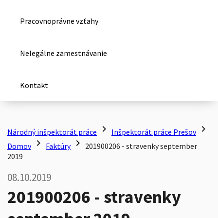
Pracovnoprávne vzťahy
Nelegálne zamestnávanie
Kontakt
chevron_right
chevron_right
Národný inšpektorát práce
Inšpektorát práce Prešov
chevron_right
chevron_right
Domov
Faktúry
201900206 - stravenky september
2019
08.10.2019
201900206 - stravenky