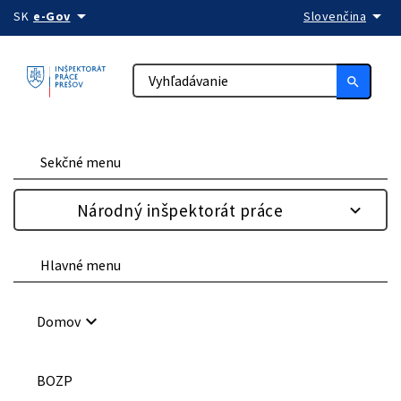
arrow_drop_down
arrow_drop_down
Preskočiť na obsah
SK
e-Gov
Slovenčina
search
Sekčné menu
Národný inšpektorát práce
Hlavné menu
keyboard_arrow_down
Domov
BOZP