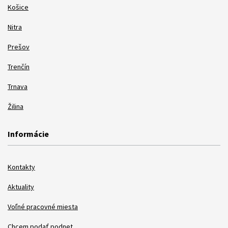
Košice
Nitra
Prešov
Trenčín
Trnava
Žilina
Informácie
Kontakty
Aktuality
Voľné pracovné miesta
Chcem podať podnet