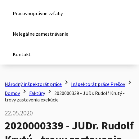
Pracovnoprávne vzťahy
Nelegálne zamestnávanie
Kontakt
chevron_right
chevron_right
Národný inšpektorát práce
Inšpektorát práce Prešov
chevron_right
chevron_right
Domov
Faktúry
2020000339 - JUDr. Rudolf Krutý -
trovy zastavenia exekúcie
22.05.2020
2020000339 - JUDr. Rudolf