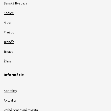
Banská Bystrica
Košice
Nitra
Prešov
Trenčín
Trnava
Žilina
Informácie
Kontakty
Aktuality
Voľné pracovné miesta