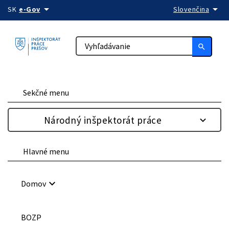
arrow_drop_down
arrow_drop_down
Preskočiť na obsah
SK
e-Gov
Slovenčina
search
Sekčné menu
Národný inšpektorát práce
Hlavné menu
keyboard_arrow_down
Domov
BOZP