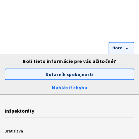
Hore
arrow_drop_up
Boli tieto informácie pre vás užitočné?
Dotazník spokojnosti
Nahlásiť chybu
Inšpektoráty
Bratislava