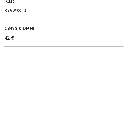
IČO:
37929810
Cena s DPH:
42 €