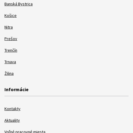
Banská Bystrica
Košice
Nitra
Prešov
Trenčín
Trnava
Žilina
Informácie
Kontakty
Aktuality
Voľné pracovné miesta