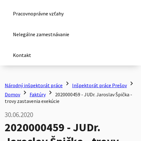
Pracovnoprávne vzťahy
Nelegálne zamestnávanie
Kontakt
chevron_right
chevron_right
Národný inšpektorát práce
Inšpektorát práce Prešov
chevron_right
chevron_right
Domov
Faktúry
2020000459 - JUDr. Jaroslav Špička -
trovy zastavenia exekúcie
30.06.2020
2020000459 - JUDr.