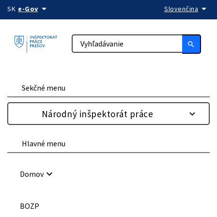
arrow_drop_down
arrow_drop_down
Preskočiť na obsah
SK
e-Gov
Slovenčina
search
Sekčné menu
Národný inšpektorát práce
Hlavné menu
keyboard_arrow_down
Domov
BOZP