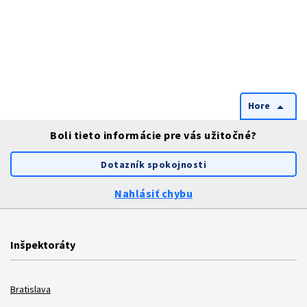
Hore
arrow_drop_up
Boli tieto informácie pre vás užitočné?
Dotazník spokojnosti
Nahlásiť chybu
Inšpektoráty
Bratislava