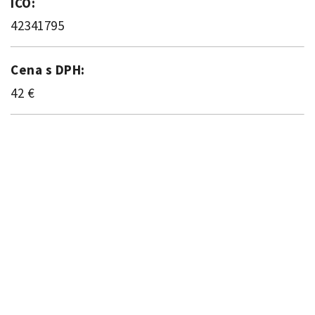
IČO:
42341795
Cena s DPH:
42 €