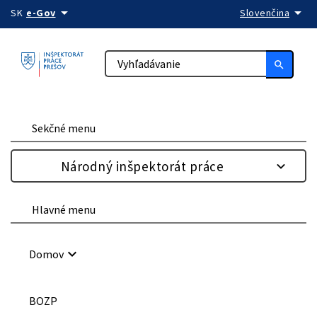
arrow_drop_down
arrow_drop_down
Preskočiť na obsah
SK
e-Gov
Slovenčina
search
Sekčné menu
Národný inšpektorát práce
Hlavné menu
keyboard_arrow_down
Domov
BOZP