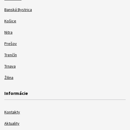
Banská Bystrica
Košice
Nitra
Prešov
Trenčín
Trnava
Žilina
Informácie
Kontakty
Aktuality