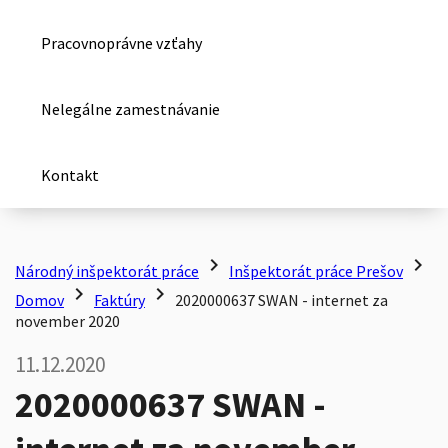
Pracovnoprávne vzťahy
Nelegálne zamestnávanie
Kontakt
chevron_right
chevron_right
Národný inšpektorát práce
Inšpektorát práce Prešov
chevron_right
chevron_right
Domov
Faktúry
2020000637 SWAN - internet za
november 2020
11.12.2020
2020000637 SWAN -