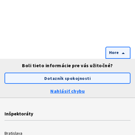
Hore
arrow_drop_up
Boli tieto informácie pre vás užitočné?
Dotazník spokojnosti
Nahlásiť chybu
Inšpektoráty
Bratislava