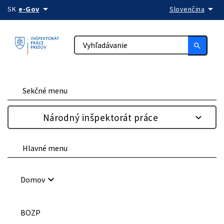
arrow_drop_down
arrow_drop_down
Preskočiť na obsah
SK
e-Gov
Slovenčina
search
Sekčné menu
Národný inšpektorát práce
Hlavné menu
keyboard_arrow_down
Domov
BOZP