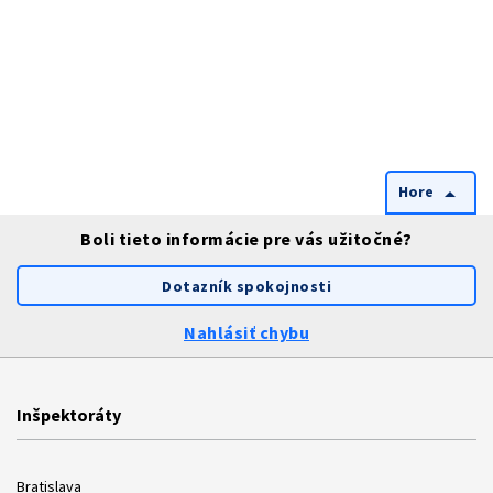
Hore
arrow_drop_up
Boli tieto informácie pre vás užitočné?
Dotazník spokojnosti
Nahlásiť chybu
Inšpektoráty
Bratislava