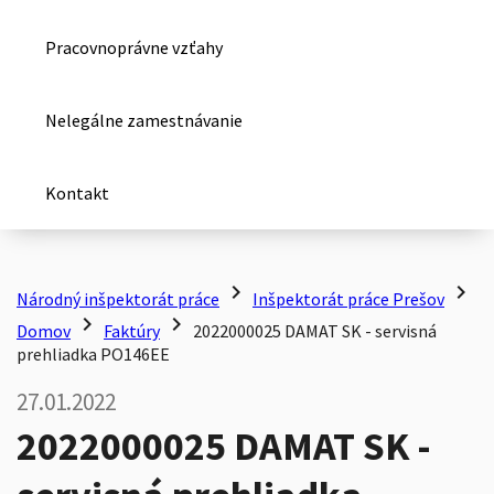
Pracovnoprávne vzťahy
Nelegálne zamestnávanie
Kontakt
chevron_right
chevron_right
Národný inšpektorát práce
Inšpektorát práce Prešov
chevron_right
chevron_right
Domov
Faktúry
2022000025 DAMAT SK - servisná
prehliadka PO146EE
27.01.2022
2022000025 DAMAT SK -