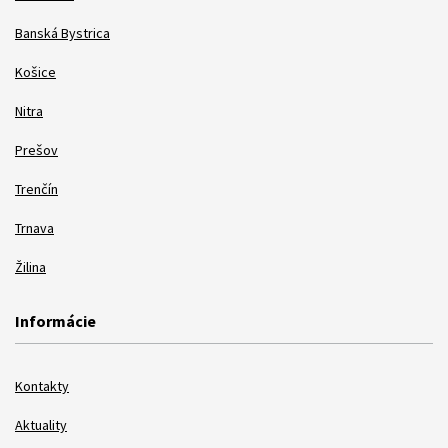
Banská Bystrica
Košice
Nitra
Prešov
Trenčín
Trnava
Žilina
Informácie
Kontakty
Aktuality