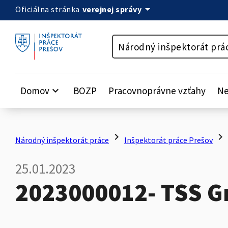
arrow_drop_down
verejnej správy
Oficiálna stránka
Preskočiť na obsah
Národný inšpektorát prá
Domov
keyboard_arrow_down
BOZP
Pracovnoprávne vzťahy
Ne
chevron_right
chevron_right
Národný inšpektorát práce
Inšpektorát práce Prešov
25.01.2023
2023000012- TSS Gro