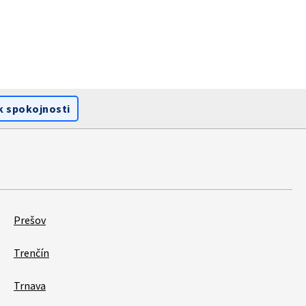
k spokojnosti
Prešov
Trenčín
Trnava