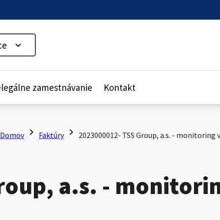
ce
legálne zamestnávanie
Kontakt
chevron_right
chevron_right
Domov
Faktúry
2023000012- TSS Group, a.s. - monitoring v
up, a.s. - monitorin