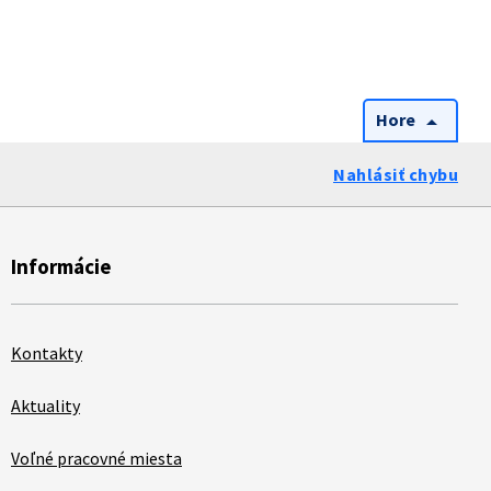
Hore
arrow_drop_up
Nahlásiť chybu
Informácie
Kontakty
Aktuality
Voľné pracovné miesta