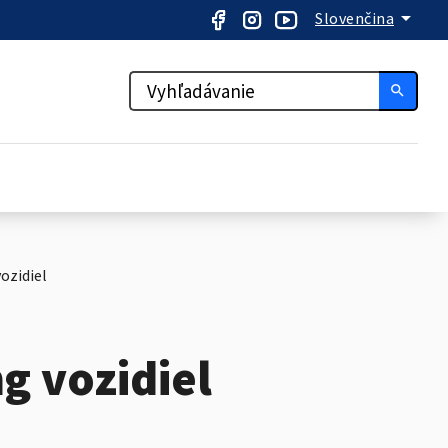
arrow_drop_down
Slovenčina
search
ozidiel
g vozidiel