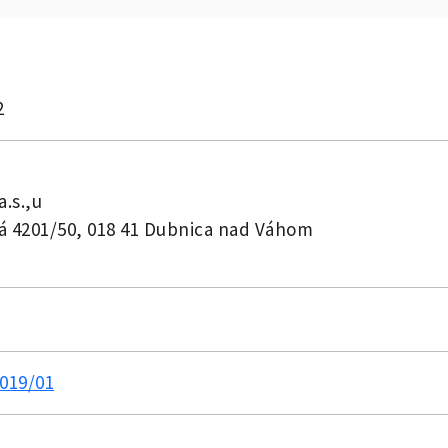
2
a.s.,u
á 4201/50, 018 41 Dubnica nad Váhom
019/01