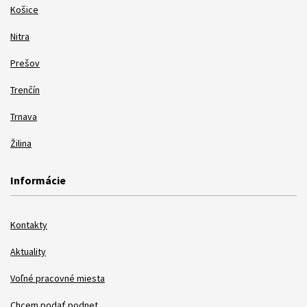
Košice
Nitra
Prešov
Trenčín
Trnava
Žilina
Informácie
Kontakty
Aktuality
Voľné pracovné miesta
Chcem podať podnet