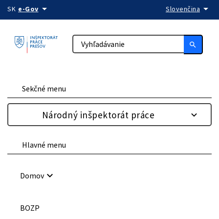
arrow_drop_down
arrow_drop_down
Preskočiť na obsah
SK
e-Gov
Slovenčina
search
Sekčné menu
Národný inšpektorát práce
Hlavné menu
keyboard_arrow_down
Domov
BOZP