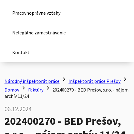
Pracovnoprávne vzťahy
Nelegálne zamestnávanie
Kontakt
chevron_right
chevron_right
Národný inšpektorát práce
Inšpektorát práce Prešov
chevron_right
chevron_right
Domov
Faktúry
202400270 - BED Prešov, s.r.o. - nájom
archív 11/24
06.12.2024
202400270 - BED Prešov,