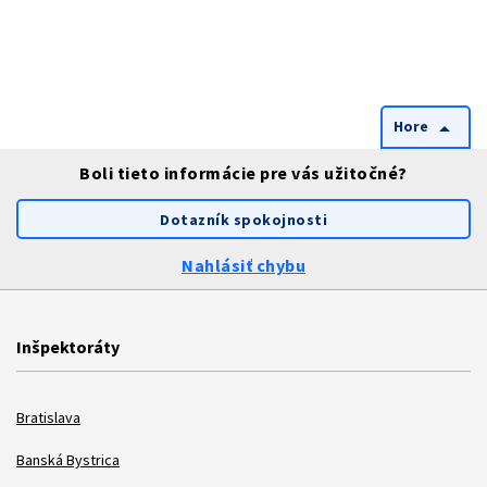
Hore
arrow_drop_up
Boli tieto informácie pre vás užitočné?
Dotazník spokojnosti
Nahlásiť chybu
Inšpektoráty
Bratislava
Banská Bystrica