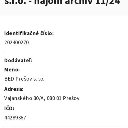
s.r.o. - nájom archív 11/24
Identifikačné číslo:
202400270
Dodávateľ:
Meno:
BED Prešov s.r.o.
Adresa:
Vajanského 30/A, 080 01 Prešov
IČO:
44289367