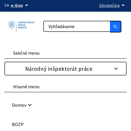
arrow_drop_down
arrow_drop_down
Preskočiť na obsah
SK
e-Gov
Slovenčina
search
Sekčné menu
Národný inšpektorát práce
Hlavné menu
keyboard_arrow_down
Domov
BOZP