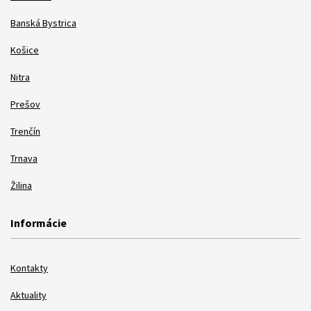
Banská Bystrica
Košice
Nitra
Prešov
Trenčín
Trnava
Žilina
Informácie
Kontakty
Aktuality