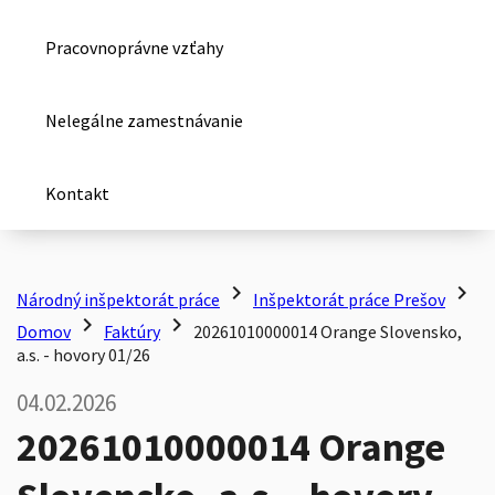
Pracovnoprávne vzťahy
Nelegálne zamestnávanie
Kontakt
chevron_right
chevron_right
Národný inšpektorát práce
Inšpektorát práce Prešov
chevron_right
chevron_right
Domov
Faktúry
20261010000014 Orange Slovensko,
a.s. - hovory 01/26
04.02.2026
20261010000014 Orange