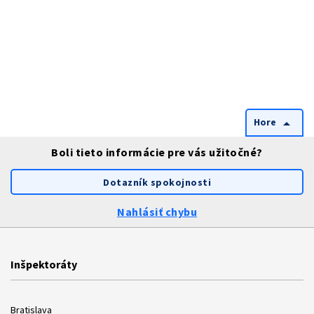
Hore
arrow_drop_up
Boli tieto informácie pre vás užitočné?
Dotazník spokojnosti
Nahlásiť chybu
Inšpektoráty
Bratislava