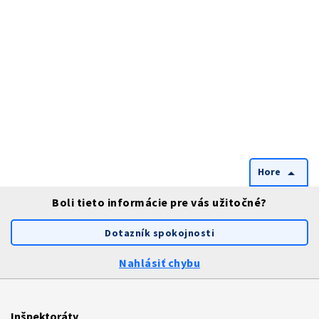
Hore
arrow_drop_up
Boli tieto informácie pre vás užitočné?
Dotazník spokojnosti
Nahlásiť chybu
Inšpektoráty