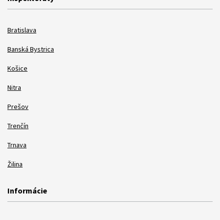
Bratislava
Banská Bystrica
Košice
Nitra
Prešov
Trenčín
Trnava
Žilina
Informácie