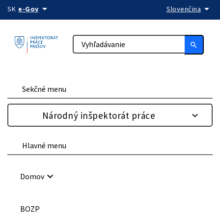
arrow_drop_down
arrow_drop_down
Preskočiť na obsah
SK
e-Gov
Slovenčina
search
Sekčné menu
Národný inšpektorát práce
Hlavné menu
keyboard_arrow_down
Domov
BOZP