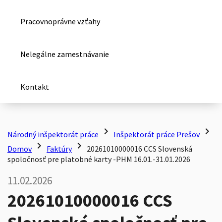
Pracovnoprávne vzťahy
Nelegálne zamestnávanie
Kontakt
chevron_right
chevron_right
Národný inšpektorát práce
Inšpektorát práce Prešov
chevron_right
chevron_right
Domov
Faktúry
20261010000016 CCS Slovenská
spoločnosť pre platobné karty -PHM 16.01.-31.01.2026
11.02.2026
20261010000016 CCS