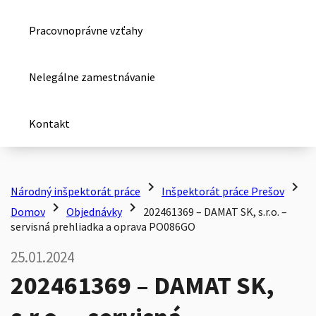
Pracovnoprávne vzťahy
Nelegálne zamestnávanie
Kontakt
chevron_right
chevron_right
Národný inšpektorát práce
Inšpektorát práce Prešov
chevron_right
chevron_right
Domov
Objednávky
202461369 – DAMAT SK, s.r.o. –
servisná prehliadka a oprava PO086GO
25.01.2024
202461369 – DAMAT SK,