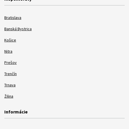
Bratislava
Banská Bystrica
Košice
Nitra
Prešov
Trenčín
Trnava
Žilina
Informácie