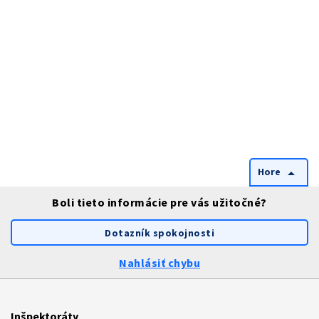
Hore
arrow_drop_up
Boli tieto informácie pre vás užitočné?
Dotazník spokojnosti
Nahlásiť chybu
Inšpektoráty