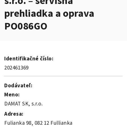
s.r.o. – servisná
prehliadka a oprava
PO086GO
Identifikačné číslo:
202461369
Dodávateľ:
Meno:
DAMAT SK, s.r.o.
Adresa:
Fulianka 98, 082 12 Fullianka