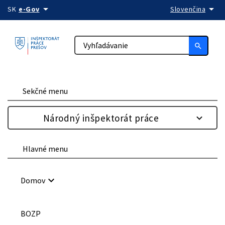
arrow_drop_down
arrow_drop_down
Preskočiť na obsah
SK
e-Gov
Slovenčina
search
Sekčné menu
Národný inšpektorát práce
Hlavné menu
keyboard_arrow_down
Domov
BOZP